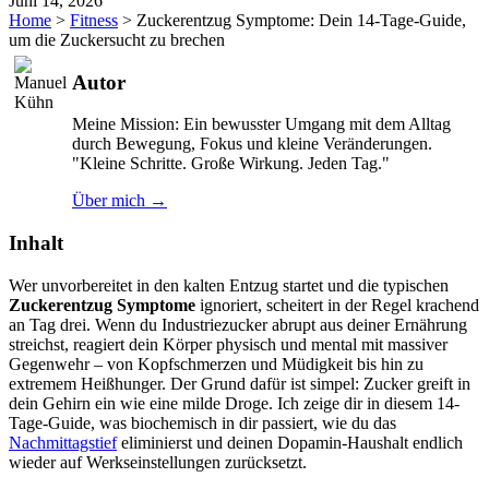
Juni 14, 2026
Home
>
Fitness
>
Zuckerentzug Symptome: Dein 14-Tage-Guide,
um die Zuckersucht zu brechen
Autor
Meine Mission: Ein bewusster Umgang mit dem Alltag
durch Bewegung, Fokus und kleine Veränderungen.
"Kleine Schritte. Große Wirkung. Jeden Tag."
Über mich →
Inhalt
Wer unvorbereitet in den kalten Entzug startet und die typischen
Zuckerentzug Symptome
ignoriert, scheitert in der Regel krachend
an Tag drei. Wenn du Industriezucker abrupt aus deiner Ernährung
streichst, reagiert dein Körper physisch und mental mit massiver
Gegenwehr – von Kopfschmerzen und Müdigkeit bis hin zu
extremem Heißhunger. Der Grund dafür ist simpel: Zucker greift in
dein Gehirn ein wie eine milde Droge. Ich zeige dir in diesem 14-
Tage-Guide, was biochemisch in dir passiert, wie du das
Nachmittagstief
eliminierst und deinen Dopamin-Haushalt endlich
wieder auf Werkseinstellungen zurücksetzt.