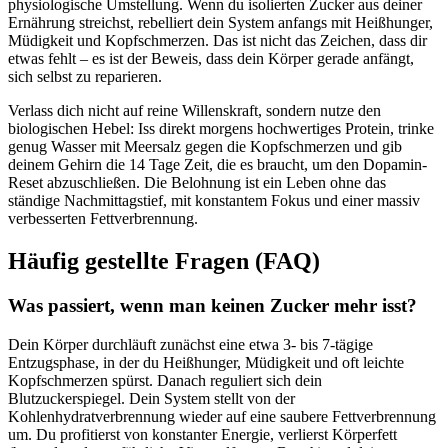
physiologische Umstellung. Wenn du isolierten Zucker aus deiner
Ernährung streichst, rebelliert dein System anfangs mit Heißhunger,
Müdigkeit und Kopfschmerzen. Das ist nicht das Zeichen, dass dir
etwas fehlt – es ist der Beweis, dass dein Körper gerade anfängt,
sich selbst zu reparieren.
Verlass dich nicht auf reine Willenskraft, sondern nutze den
biologischen Hebel: Iss direkt morgens hochwertiges Protein, trinke
genug Wasser mit Meersalz gegen die Kopfschmerzen und gib
deinem Gehirn die 14 Tage Zeit, die es braucht, um den Dopamin-
Reset abzuschließen. Die Belohnung ist ein Leben ohne das
ständige Nachmittagstief, mit konstantem Fokus und einer massiv
verbesserten Fettverbrennung.
Häufig gestellte Fragen (FAQ)
Was passiert, wenn man keinen Zucker mehr isst?
Dein Körper durchläuft zunächst eine etwa 3- bis 7-tägige
Entzugsphase, in der du Heißhunger, Müdigkeit und oft leichte
Kopfschmerzen spürst. Danach reguliert sich dein
Blutzuckerspiegel. Dein System stellt von der
Kohlenhydratverbrennung wieder auf eine saubere Fettverbrennung
um. Du profitierst von konstanter Energie, verlierst Körperfett