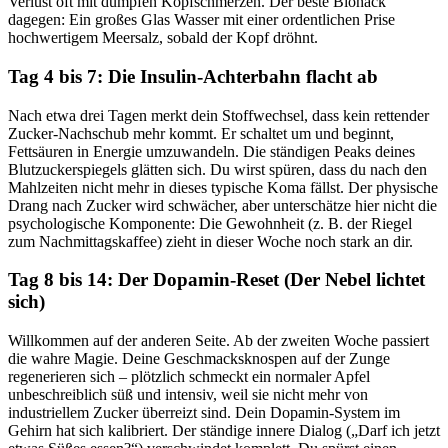
Verlust oft mit dumpfen Kopfschmerzen. Der beste Biohack
dagegen: Ein großes Glas Wasser mit einer ordentlichen Prise
hochwertigem Meersalz, sobald der Kopf dröhnt.
Tag 4 bis 7: Die Insulin-Achterbahn flacht ab
Nach etwa drei Tagen merkt dein Stoffwechsel, dass kein rettender
Zucker-Nachschub mehr kommt. Er schaltet um und beginnt,
Fettsäuren in Energie umzuwandeln. Die ständigen Peaks deines
Blutzuckerspiegels glätten sich. Du wirst spüren, dass du nach den
Mahlzeiten nicht mehr in dieses typische Koma fällst. Der physische
Drang nach Zucker wird schwächer, aber unterschätze hier nicht die
psychologische Komponente: Die Gewohnheit (z. B. der Riegel
zum Nachmittagskaffee) zieht in dieser Woche noch stark an dir.
Tag 8 bis 14: Der Dopamin-Reset (Der Nebel lichtet
sich)
Willkommen auf der anderen Seite. Ab der zweiten Woche passiert
die wahre Magie. Deine Geschmacksknospen auf der Zunge
regenerieren sich – plötzlich schmeckt ein normaler Apfel
unbeschreiblich süß und intensiv, weil sie nicht mehr von
industriellem Zucker überreizt sind. Dein Dopamin-System im
Gehirn hat sich kalibriert. Der ständige innere Dialog („Darf ich jetzt