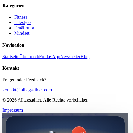
Kategorien
Fitness
Lifestyle
Ernährung
Mindset
Navigation
Startseite
Über mich
Funke App
Newsletter
Blog
Kontakt
Fragen oder Feedback?
kontakt@alltagsathlet.com
© 2026 Alltagsathlet. Alle Rechte vorbehalten.
Impressum
Consent Management Platform von Real Cookie Banner
×