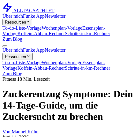
ALLTAGS
ATHLET
Über mich
Funke App
Newsletter
Ressourcen
To-do-Liste-Vorlage
Wochenplan-Vorlage
Essensplan-
Vorlage
Koffein-Abbau-Rechner
Schritte-in-km-Rechner
Zum Blog
Über mich
Funke App
Newsletter
Ressourcen
To-do-Liste-Vorlage
Wochenplan-Vorlage
Essensplan-
Vorlage
Koffein-Abbau-Rechner
Schritte-in-km-Rechner
Zum Blog
Fitness
18 Min. Lesezeit
Zuckerentzug Symptome: Dein
14-Tage-Guide, um die
Zuckersucht zu brechen
Von
Manuel Kühn