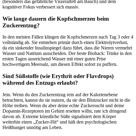
(besonders das gefährliche Viszeralfett am Bauch) und dein
kognitiver Fokus verbessert sich massiv.
Wie lange dauern die Kopfschmerzen beim
Zuckerentzug?
In den meisten Fällen klingen die Kopfschmerzen nach Tag 3 oder 4
vollständig ab. Sie entstehen primär durch einen Elektrolytverlust,
da ein sinkender Insulinspiegel dazu führt, dass die Nieren vermehrt
Wasser und Natrium ausscheiden. Der beste Biohack: Trinke in den
ersten Tagen ausreichend Wasser mit einer guten Prise
hochwertigem Meersalz, um diesen Effekt sofort zu puffern.
Sind Süßstoffe (wie Erythrit oder Flavdrops)
während des Entzugs erlaubt?
Jein. Wenn du den Zuckerentzug rein auf der Kalorienebene
betrachtest, kannst du sie nutzen, da sie den Blutzucker nicht in die
Höhe treiben. Wenn du aber deine echte Zuckersucht und deine
Dopamin-Rezeptoren im Gehirn resetten willst, rate ich dringend
davon ab. Extreme künstliche Süße signalisiert dem Körper
weiterhin einen „Zucker-Hit“ und hält den psychologischen
Heißhunger unnötig am Leben.