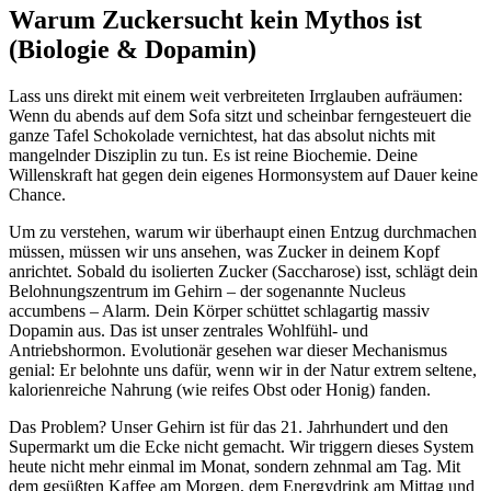
Warum Zuckersucht kein Mythos ist
(Biologie & Dopamin)
Lass uns direkt mit einem weit verbreiteten Irrglauben aufräumen:
Wenn du abends auf dem Sofa sitzt und scheinbar ferngesteuert die
ganze Tafel Schokolade vernichtest, hat das absolut nichts mit
mangelnder Disziplin zu tun. Es ist reine Biochemie. Deine
Willenskraft hat gegen dein eigenes Hormonsystem auf Dauer keine
Chance.
Um zu verstehen, warum wir überhaupt einen Entzug durchmachen
müssen, müssen wir uns ansehen, was Zucker in deinem Kopf
anrichtet. Sobald du isolierten Zucker (Saccharose) isst, schlägt dein
Belohnungszentrum im Gehirn – der sogenannte Nucleus
accumbens – Alarm. Dein Körper schüttet schlagartig massiv
Dopamin aus. Das ist unser zentrales Wohlfühl- und
Antriebshormon. Evolutionär gesehen war dieser Mechanismus
genial: Er belohnte uns dafür, wenn wir in der Natur extrem seltene,
kalorienreiche Nahrung (wie reifes Obst oder Honig) fanden.
Das Problem? Unser Gehirn ist für das 21. Jahrhundert und den
Supermarkt um die Ecke nicht gemacht. Wir triggern dieses System
heute nicht mehr einmal im Monat, sondern zehnmal am Tag. Mit
dem gesüßten Kaffee am Morgen, dem Energydrink am Mittag und