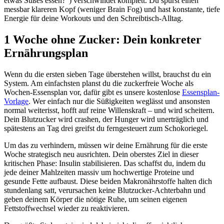
etwas Süßes essen?“) verschwindet komplett. Du spürst einen
messbar klareren Kopf (weniger Brain Fog) und hast konstante, tiefe
Energie für deine Workouts und den Schreibtisch-Alltag.
1 Woche ohne Zucker: Dein konkreter
Ernährungsplan
Wenn du die ersten sieben Tage überstehen willst, brauchst du ein
System. Am einfachsten planst du die zuckerfreie Woche als
Wochen-Essensplan vor, dafür gibt es unsere kostenlose
Essensplan-
Vorlage
. Wer einfach nur die Süßigkeiten weglässt und ansonsten
normal weiterisst, hofft auf reine Willenskraft – und wird scheitern.
Dein Blutzucker wird crashen, der Hunger wird unerträglich und
spätestens an Tag drei greifst du ferngesteuert zum Schokoriegel.
Um das zu verhindern, müssen wir deine Ernährung für die erste
Woche strategisch neu ausrichten. Dein oberstes Ziel in dieser
kritischen Phase: Insulin stabilisieren. Das schaffst du, indem du
jede deiner Mahlzeiten massiv um hochwertige Proteine und
gesunde Fette aufbaust. Diese beiden Makronährstoffe halten dich
stundenlang satt, verursachen keine Blutzucker-Achterbahn und
geben deinem Körper die nötige Ruhe, um seinen eigenen
Fettstoffwechsel wieder zu reaktivieren.