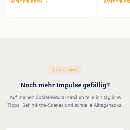
fürchtest d
der dich vor negativer Bewertung
WEITERLESEN →
WEITERLES
bewahren will. Hinter der…
FOLGE MIR
Noch mehr Impulse gefällig?
Auf meinen Social-Media-Kanälen teile ich tägliche
Tipps, Behind-the-Scenes und schnelle Alltagshacks.