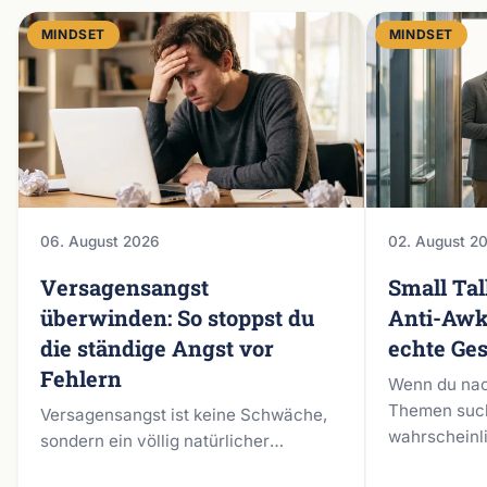
MINDSET
MINDSET
06. August 2026
02. August 2
Versagensangst
Small Ta
überwinden: So stoppst du
Anti-Awk
die ständige Angst vor
echte Ge
Fehlern
Wenn du nac
Themen such
Versagensangst ist keine Schwäche,
wahrscheinl
sondern ein völlig natürlicher
oberflächli
Schutzmechanismus deines Gehirns,