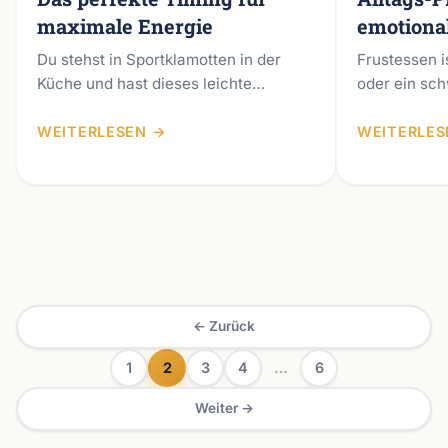
maximale Energie
emotiona
Du stehst in Sportklamotten in der
Frustessen i
Küche und hast dieses leichte
oder ein sc
Hungergefühl. Eine große Mahlzeit
sondern eine
liegt dir jetzt wie ein…
deines Gehir
WEITERLESEN →
WEITERLES
emotionale
Beitragsnavigation
← Zurück
1
2
3
4
…
6
Weiter →